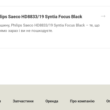
ips Saeco HD8833/19 Syntia Focus Black
ину, Philips Saeco HD8833/19 Syntia Focus Black – те, що
рямо зараз і ви не пошкодуєте.
и
Запчастини
Оренда
Про компанію
О