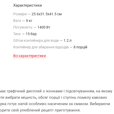
Характеристики
Розміри
—
25.6x31.5x41.5 см
Вага
—
9 кг
Потужність
—
1400 Вт
Тиск
—
15 бар
Об'єм контейнера для води
—
1.2 л
Контейнер для збирання відходів
—
8 порцій
Всі характеристики
 має графічний дисплей з іконками і підсвічуванням, на якому
 вибрати міцність, обсяг порції і ступінь помелу кавових
арка готує напій особливо насиченим за смаком. Вибираючи
ворити свій улюблений рецепт приготування.