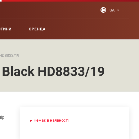
UA
СТИНИ
ОРЕНДА
 HD8833/19
 Black HD8833/19
.
ір
Немає в наявності