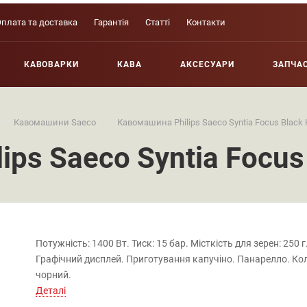
плата та доставка
Гарантія
Статті
Контакти
КАВОВАРКИ
КАВА
АКСЕСУАРИ
ЗАПЧА
—
—
Кавомашини Saeco
Кавомашина Philips Saeco Syntia Focus Black
ips Saeco Syntia Focus
Потужність: 1400 Вт. Тиск: 15 бар. Місткість для зерен: 250 г
Графічний дисплей. Приготування капучіно. Панарелло. Кол
чорний.
Деталі