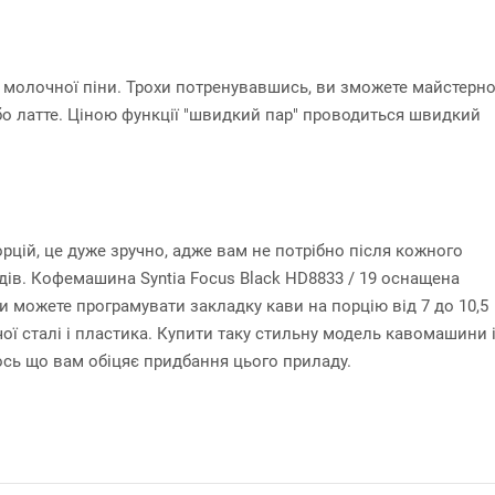
 молочної піни. Трохи потренувавшись, ви зможете майстерн
о латте. Ціною функції "швидкий пар" проводиться швидкий
рцій, це дуже зручно, адже вам не потрібно після кожного
дів. Кофемашина Syntia Focus Black HD8833 / 19 оснащена
и можете програмувати закладку кави на порцію від 7 до 10,5
ї сталі і пластика. Купити таку стильну модель кавомашини 
сь що вам обіцяє придбання цього приладу.