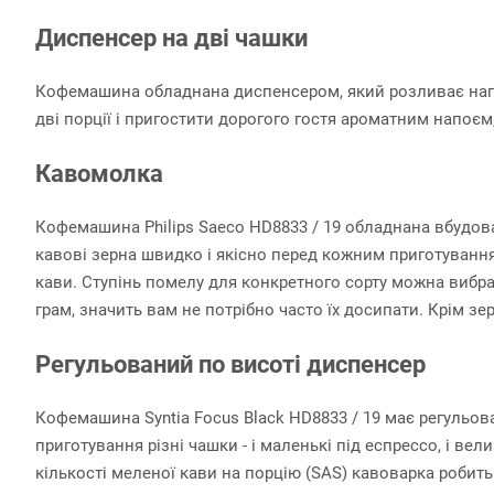
Диспенсер на дві чашки
Кофемашина обладнана диспенсером, який розливає напі
дві порції і пригостити дорогого гостя ароматним напоєм,
Кавомолка
Кофемашина Philips Saeco HD8833 / 19 обладнана вбудо
кавові зерна швидко і якісно перед кожним приготуван
кави. Ступінь помелу для конкретного сорту можна вибра
грам, значить вам не потрібно часто їх досипати. Крім 
Регульований по висоті диспенсер
Кофемашина Syntia Focus Black HD8833 / 19 має регульо
приготування різні чашки - і маленькі під еспрессо, і в
кількості меленої кави на порцію (SAS) кавоварка роби