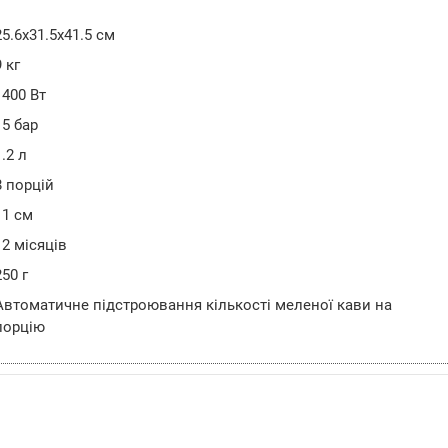
25.6x31.5x41.5 см
9 кг
1400 Вт
15 бар
1.2 л
8 порцій
11 см
12 місяців
250 г
Автоматичне підстроювання кількості меленої кави на
порцію