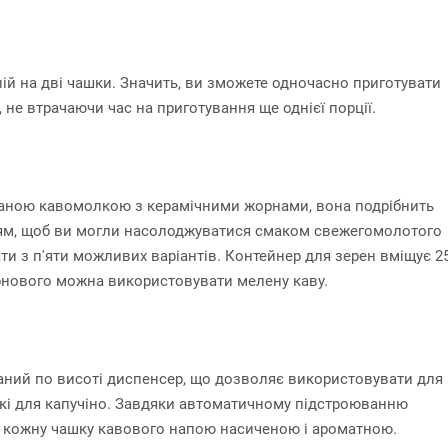
й на дві чашки. Значить, ви зможете одночасно приготувати
 не втрачаючи час на приготування ще однієї порції.
ваною кавомолкою з керамічними жорнами, вона подрібнить
ням, щоб ви могли насолоджуватися смаком свежегомолотого
ти з п'яти можливих варіантів. Контейнер для зерен вміщує 2
зернового можна використовувати мелену каву.
ваний по висоті диспенсер, що дозволяє використовувати для
еликі для капучіно. Завдяки автоматичному підстроюванню
ть кожну чашку кавового напою насиченою і ароматною.