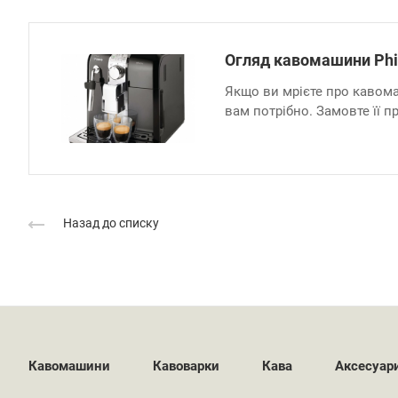
Огляд кавомашини Phil
Якщо ви мрієте про кавомаш
вам потрібно. Замовте її п
Назад до списку
Кавомашини
Кавоварки
Кава
Аксесуар