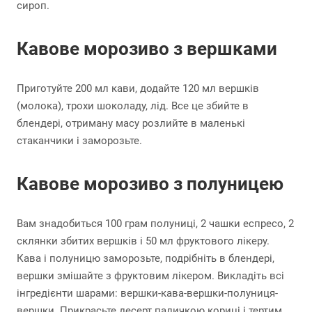
сироп.
Кавове морозиво з вершками
Приготуйте 200 мл кави, додайте 120 мл вершків
(молока), трохи шоколаду, лід. Все це збийте в
блендері, отриману масу розлийте в маленькі
стаканчики і заморозьте.
Кавове морозиво з полуницею
Вам знадобиться 100 грам полуниці, 2 чашки еспресо, 2
склянки збитих вершків і 50 мл фруктового лікеру.
Кава і полуницю заморозьте, подрібніть в блендері,
вершки змішайте з фруктовим лікером. Викладіть всі
інгредієнти шарами: вершки-кава-вершки-полуниця-
вершки. Прикрасьте десерт паличкою кориці і тертим