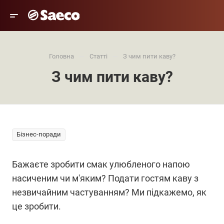
—
—
Головна
Статті
З чим пити каву?
З чим пити каву?
Бізнес-поради
Бажаєте зробити смак улюбленого напою
насиченим чи м'яким? Подати гостям каву з
незвичайним частуванням? Ми підкажемо, як
це зробити.