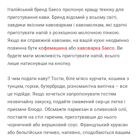
Італійський бренд Saeco пропонує кращу техніку для
приготування кави. Бренд відомий у всьому світі,
завдяки якісним кавоваркам і кавомолкам, які здатні
приготувати напій з розкішною молочною пінкою.
Якщо ви справжній кавоман, на вашій кухні неодмінно
повинна бути
кофемашина
або
кавоварка Saeco
. Ви
будете мати можливість приготувати напій, всього
лише натиснувши на кнопку.
З чим подати каву? Тости, біле м'ясо курчати, кошики з
тунцем, горіхи, бутерброди, різноманітна випічка – все
це підійде. Якщо хочеться запропонувати гостям
незвичайну закуску, подайте смажений сир-це легке і
приємне блюдо. Обсмажте пармезан в оливковій олії,
поставте на стіл гарячим, приготувавши до нього
чорничний або вершковий соус. Французький круасан
або бельгійське печиво, напевно, сподобаються вашим