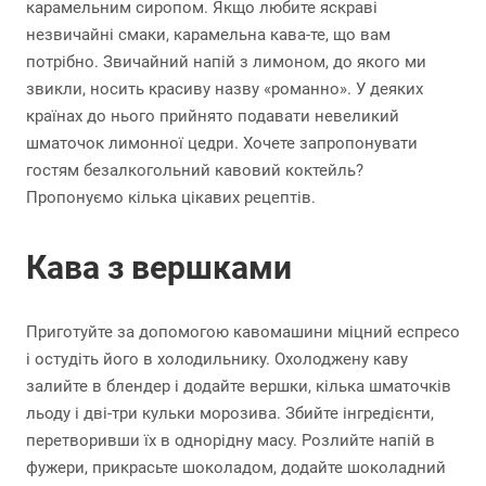
карамельним сиропом. Якщо любите яскраві
незвичайні смаки, карамельна кава-те, що вам
потрібно. Звичайний напій з лимоном, до якого ми
звикли, носить красиву назву «романно». У деяких
країнах до нього прийнято подавати невеликий
шматочок лимонної цедри. Хочете запропонувати
гостям безалкогольний кавовий коктейль?
Пропонуємо кілька цікавих рецептів.
Кава з вершками
Приготуйте за допомогою кавомашини міцний еспресо
і остудіть його в холодильнику. Охолоджену каву
залийте в блендер і додайте вершки, кілька шматочків
льоду і дві-три кульки морозива. Збийте інгредієнти,
перетворивши їх в однорідну масу. Розлийте напій в
фужери, прикрасьте шоколадом, додайте шоколадний