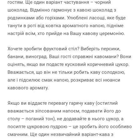
гостям. Ще один варіант частування – чорний
шоколад. Відмінно гармонує з кавою шоколад з
родзинками або горіхами. Улюблені ласощі, яке буде
танути в роті від ковтка ароматного напою, підніме
настрій всім, хто прийде на Вашу кавову церемонію.
Хочете зробити фруктовий стіл? Виберіть персики,
банани, виноград. Ваші гості справжні кавомани? Вони
оцінять, якщо ви подасте кусковий коричневий цукор.
Вважається, що він не тільки робить каву солодкою,
але і підсилює смак напою, розкриває всі нюанси
кавового аромату.
Якщо ви віддаєте перевагу гарячу каву (остиглий
вважається зіпсованим напоєм, подавати його до
столу – поганий тон), не додавайте в нього цукор, а
посипте цукровою пудрою – це зробить його особливо
смачним. Ще один незвичайний варіант-кава з