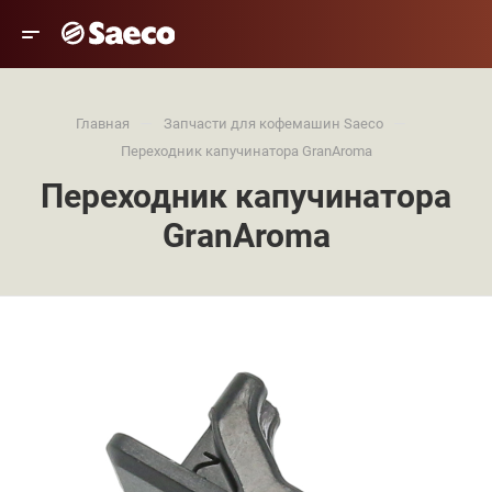
—
—
Главная
Запчасти для кофемашин Saeco
Переходник капучинатора GranAroma
Переходник капучинатора
GranAroma