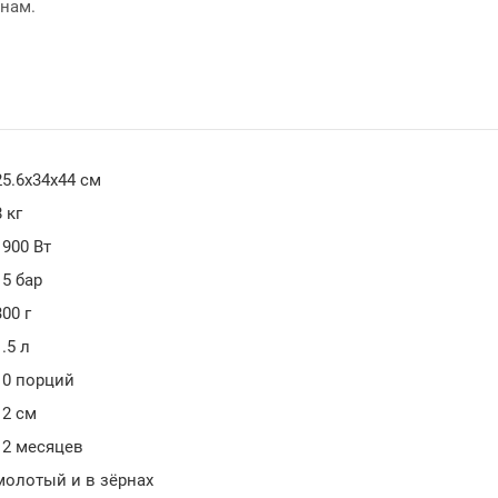
онам.
25.6x34x44 см
8 кг
1900 Вт
15 бар
300 г
1.5 л
10 порций
12 см
12 месяцев
молотый и в зёрнах