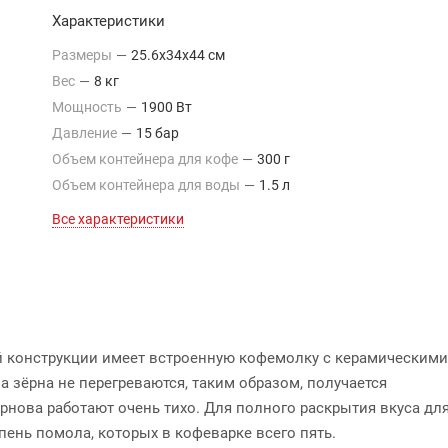
Характеристики
Размеры
—
25.6x34x44 см
Вес
—
8 кг
Мощность
—
1900 Вт
Давление
—
15 бар
Объем контейнера для кофе
—
300 г
Объем контейнера для воды
—
1.5 л
Все характеристики
оей конструкции имеет встроенную кофемолку с керамическими
 зёрна не перегреваются, таким образом, получается
рнова работают очень тихо. Для полного раскрытия вкуса дл
ень помола, которых в кофеварке всего пять.