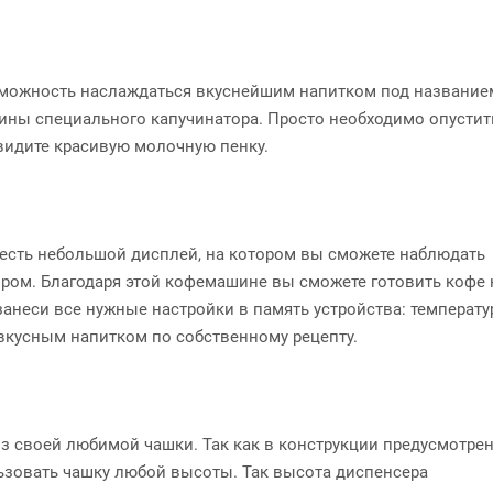
я возможность наслаждаться вкуснейшим напитком под название
ины специального капучинатора. Просто необходимо опустит
увидите красивую молочную пенку.
us есть небольшой дисплей, на котором вы сможете наблюдать
ром. Благодаря этой кофемашине вы сможете готовить кофе 
занеси все нужные настройки в память устройства: температу
 вкусным напитком по собственному рецепту.
з своей любимой чашки. Так как в конструкции предусмотре
льзовать чашку любой высоты. Так высота диспенсера