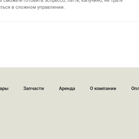
 сможете готовить эспрессо, латте, капучино, не тратя
аться в сложном управлении.
уары
Запчасти
Аренда
О компании
Опл