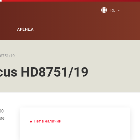
RU
АРЕНДА
D8751/19
ocus HD8751/19
00
ние
Нет в наличии