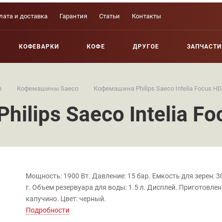
лата и доставка
Гарантия
Статьи
Контакты
КОФЕВАРКИ
КОФЕ
ДРУГОЕ
ЗАПЧАСТИ
—
—
я
Кофемашины Saeco
Кофемашина Philips Saeco Intelia Focus H
ilips Saeco Intelia F
Мощность: 1900 Вт. Давление: 15 бар. Емкость для зерен: 3
г. Объем резервуара для воды: 1.5 л. Дисплей. Приготовле
капучино. Цвет: черный.
Подробности