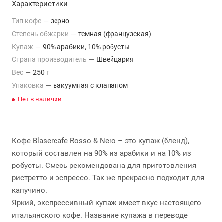
Характеристики
Тип кофе
—
зерно
Степень обжарки
—
темная (французская)
Купаж
—
90% арабики, 10% робусты
Страна производитель
—
Швейцария
Вес
—
250 г
Упаковка
—
вакуумная с клапаном
Нет в наличии
Кофе Blasercafe Rosso & Nero – это купаж (бленд),
который составлен на 90% из арабики и на 10% из
робусты. Смесь рекомендована для приготовления
ристретто и эспрессо. Так же прекрасно подходит для
капучино.
Яркий, экспрессивный купаж имеет вкус настоящего
итальянского кофе. Название купажа в переводе