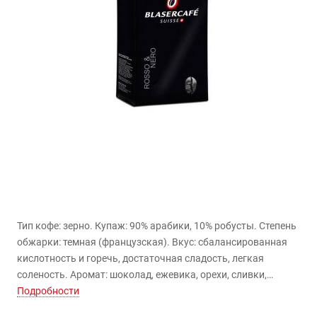
Тип кофе: зерно. Купаж: 90% арабики, 10% робусты. Степень
обжарки: темная (французская). Вкус: сбалансированная
кислотность и горечь, достаточная сладость, легкая
соленость. Аромат: шоколад, ежевика, орехи, сливки,
послевкусие яблока и карамели. Вес: 250 г.
Подробности