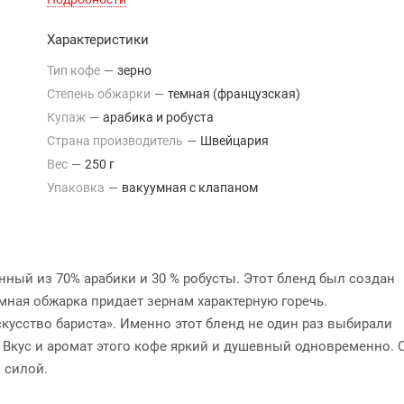
Характеристики
Тип кофе
—
зерно
Степень обжарки
—
темная (французская)
Купаж
—
арабика и робуста
Страна производитель
—
Швейцария
Вес
—
250 г
Упаковка
—
вакуумная с клапаном
вленный из 70% арабики и 30 % робусты. Этот бленд был создан
емная обжарка придает зернам характерную горечь.
скусство бариста». Именно этот бленд не один раз выбирали
 Вкус и аромат этого кофе яркий и душевный одновременно. 
 силой.