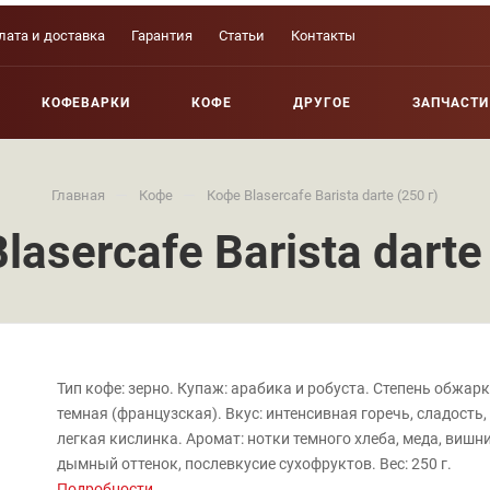
лата и доставка
Гарантия
Статьи
Контакты
КОФЕВАРКИ
КОФЕ
ДРУГОЕ
ЗАПЧАСТИ
—
—
Главная
Кофе
Кофе Blasercafe Barista darte (250 г)
lasercafe Barista darte 
Тип кофе: зерно. Купаж: арабика и робуста. Степень обжарк
темная (французская). Вкус: интенсивная горечь, сладость,
легкая кислинка. Аромат: нотки темного хлеба, меда, вишни
дымный оттенок, послевкусие сухофруктов. Вес: 250 г.
Подробности