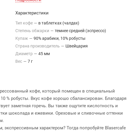
Характеристики
Тип кофе
—
в таблетках (чалдах)
Степень обжарки
—
темнее средней (эспрессо)
Купаж
—
90% арабики, 10% робусты
Страна производитель
—
Швейцария
Диаметр
—
45 мм
Вес
—
7 г
й прессованный кофе, который помещен в специальный
 10 % робусты. Вкус кофе хорошо сбалансирован. Благодаря
вует заметная горечь. Вы также ощутите кислотность и
тки шоколада и ежевики. Ореховые и сливочные оттенки
м.
, экспрессивным характером? Тогда попробуйте Blasercafe