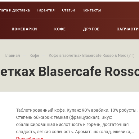
лата и доставка
Гарантия
Статьи
Контакты
КОФЕВАРКИ
КОФЕ
ДРУГОЕ
ЗАПЧАСТИ
—
—
Главная
Кофе
Кофе в таблетках Blasercafe Rosso & Nero (7 г)
етках Blasercafe Rosso 
Таблетированный кофе. Купаж: 90% арабики, 10% робусты.
Степень обжарки: темная (французская). Вкус:
сбалансированная кислотность и горечь, достаточная
сладость, легкая соленость. Аромат: шоколад, ежевика,
орехи, карамель. Диаметр: 45 мм. Количество: 1 шт. Вес: 7 г
Подробности