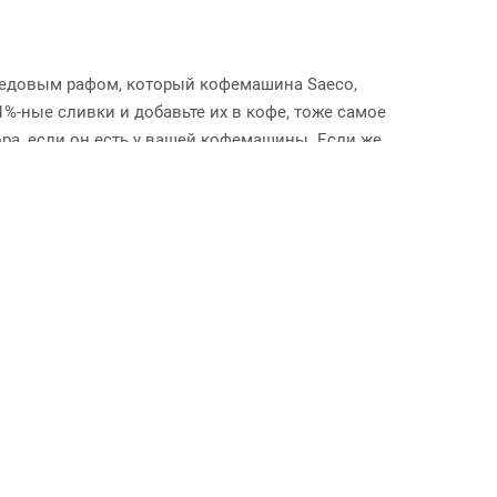
 медовым рафом, который кофемашина Saeco,
%-ные сливки и добавьте их в кофе, тоже самое
ра, если он есть у вашей кофемашины. Если же
офе раф». Используйте орехи, корицу, лаванду.
о, молоко или сливки со сладким дополнением.