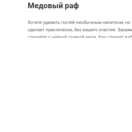
Медовый раф
Хотите удивить гостей необычным напитком, но 
сделает практически, без вашего участия. Закаж
сделайте с чайной ложкой меда. Как следует вз
у вашей помощницы нет такой детали, воспольз
Взяв за основу рецепт, вы можете сами придумы
Если есть желание и фантазия, изобретайте св
Возможно, вы тоже станете известны благодаря
Назад к списку