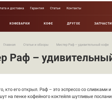
лата и доставка
Гарантия
Статьи
Контакты
КОФЕВАРКИ
КОФЕ
ДРУГОЕ
ЗАПЧАСТИ
—
—
Главная
Статьи и обзоры
Мистер Раф – удивительный кофе
р Раф – удивительны
, кто его открыл. Раф – это эспрессо со сливками 
ишут на пенке кофейного коктейля шутливые послани