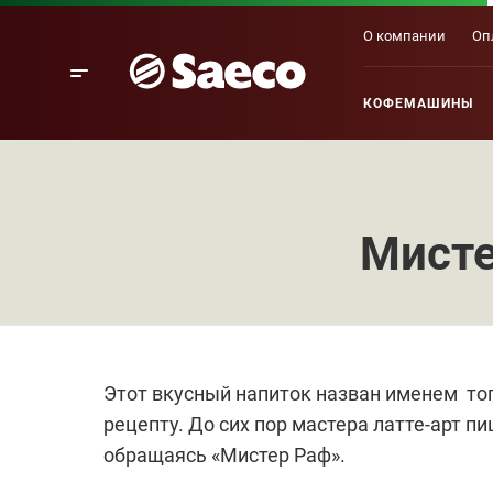
О компании
Оп
КОФЕМАШИНЫ
Мисте
Этот вкусный напиток назван именем того
рецепту. До сих пор мастера латте-арт п
обращаясь «Мистер Раф».