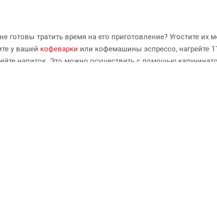
не готовы тратить время на его приготовление? Угостите их
ите у вашей
кофеварки
или кофемашины эспрессо, нагрейте 11
бейте напиток. Это можно осуществить с помощью капучинато
уйтесь блендером.
вать варианты создания кофейных шедевров под названием «к
ои собственные рецепты. Главное правило – вкусный эспресс
 экспериментам с кофе.