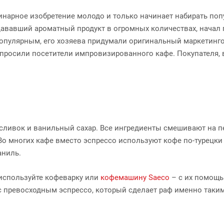
линарное изобретение молодо и только начинает набирать поп
вавший ароматный продукт в огромных количествах, начал г
 популярным, его хозяева придумали оригинальный маркетинг
к просили посетители импровизированного кафе. Покупателя,
 сливок и ванильный сахар. Все ингредиенты смешивают на п
Во многих кафе вместо эспрессо используют кофе по-турецки
аниль.
 используйте кофеварку или
кофемашину Saeco
– с их помощь
с превосходным эспрессо, который сделает раф именно таким