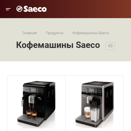
—
—
Главная
Продукты
Кофемашины Saeco
Кофемашины Saeco
43